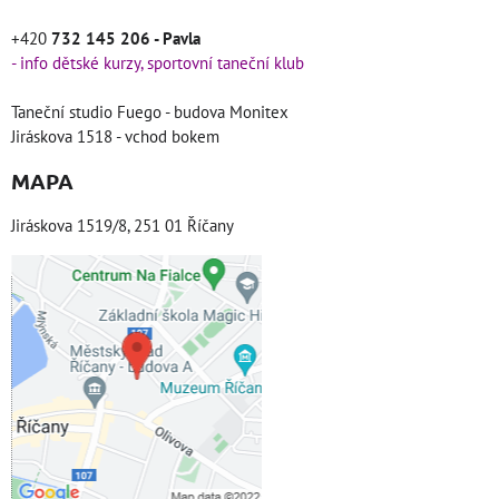
+420
732 145 206 - Pavla
- info dětské kurzy, sportovní taneční klub
Taneční studio Fuego - budova Monitex
Jiráskova 1518 - vchod bokem
MAPA
Jiráskova 1519/8, 251 01 Říčany
Externí obsah je
blokován Volbami
soukromí
Přejete si načíst externí
obsah?
Povolit jednou