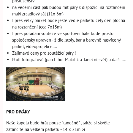
příslušenství
na večerní část pak budou mít páry k dispozici na roztančení
malý zrcadlový sál (11x 6m)
I přes velký parket bude ješte vedle parketu celý den plocha
na roztančení (cca 7x15m)
I přes pořádání soutěže ve sportovní hale bude prostor
společensky upraven - židle, stoly, bar a barevně nasvícený
parket, videoprojekce....
Zajímavé ceny pro soutěžící páry !
Profi fotografové (pan Libor Makrlík a Taneční svět) a další ....
PRO DIVÁKY
Naše kapela bude hrát pouze "tanečně" , takže si skvěle
zatančíte na velkém parketu - 14 x 21m :-)