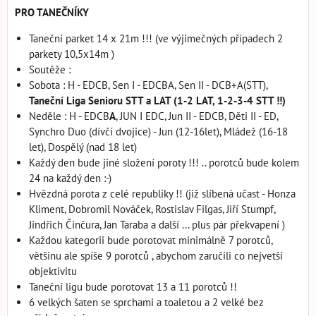
PRO TANEČNÍKY
Taneční parket 14 x 21m !!! (ve výjimečných případech 2
parkety 10,5x14m )
Soutěže :
Sobota : H - EDCB, Sen I - EDCBA, Sen II - DCB+A(STT),
Taneční Liga Senioru STT a LAT (1-2 LAT, 1-2-3-4 STT !!)
Neděle : H - EDCB
A
, JUN I EDC, Jun II - EDCB, Děti II - ED,
Synchro Duo (dívčí dvojice) - Jun (12-16let), Mládež (16-18
let), Dospělý (nad 18 let)
Každý den bude jiné složení poroty !!! .. porotců bude kolem
24 na každý den :-)
Hvězdná porota z celé republiky !! (již slíbená učast - Honza
Kliment, Dobromil Nováček, Rostislav Filgas, Jiří Stumpf,
Jindřich Činčura, Jan Taraba a další ... plus pár překvapení )
Každou kategorii bude porotovat minimálně 7 porotců,
většinu ale spíše 9 porotců , abychom zaručili co nejvetší
objektivitu
Taneční ligu bude porotovat 13 a 11 porotců !!
6 velkých šaten se sprchami a toaletou a 2 velké bez