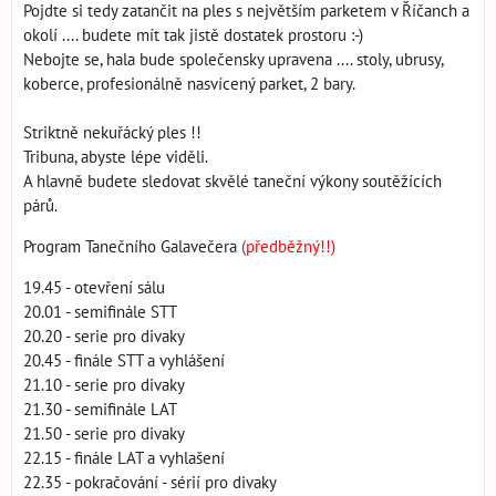
Pojdte si tedy zatančit na ples s největším parketem v Říčanch a
okolí .... budete mít tak jistě dostatek prostoru :-)
Nebojte se, hala bude společensky upravena .... stoly, ubrusy,
koberce, profesionálně nasvícený parket, 2 bary.
Striktně nekuřácký ples !!
Tribuna, abyste lépe viděli.
A hlavně budete sledovat skvělé taneční výkony soutěžících
párů.
Program Tanečního Galavečera
(předběžný!!)
19.45 - otevření sálu
20.01 - semifinále STT
20.20 - serie pro divaky
20.45 - finále STT a vyhlášení
21.10 - serie pro divaky
21.30 - semifinále LAT
21.50 - serie pro divaky
22.15 - finále LAT a vyhlašení
22.35 - pokračování - sérií pro divaky