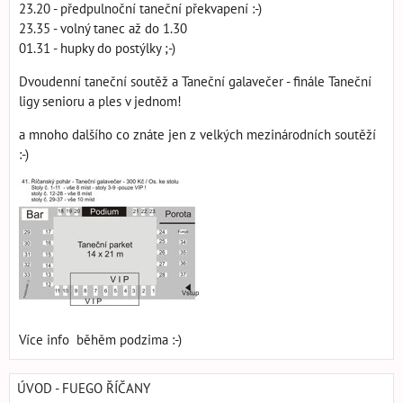
23.20 - předpulnoční taneční překvapení :-)
23.35 - volný tanec až do 1.30
01.31 - hupky do postýlky ;-)
Dvoudenní taneční soutěž a Taneční galavečer - finále Taneční
ligy senioru a ples v jednom!
a mnoho dalšího co znáte jen z velkých mezinárodních soutěží
:-)
Více info běhěm podzima :-)
ÚVOD - FUEGO ŘÍČANY