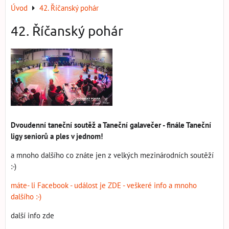
Úvod
42. Říčanský pohár
42. Říčanský pohár
Dvoudenní taneční soutěž a Taneční galavečer - finále Taneční
ligy seniorů a ples v jednom!
a mnoho dalšího co znáte jen z velkých mezinárodních soutěží
:-)
máte- li Facebook - událost je ZDE - veškeré info a mnoho
dalšího :-)
další info zde