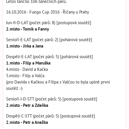
Letos tančilo 106 tanečních párů.
16.10.2016 - Fuego Cup 2016 - Říčany u Prahy
Jun-II-D-LAT (počet párů: 8) [postupová soutěž]
2.místo - Tomík a Fanny
Senioři-E-LAT (počet párů: 2) [pohárová soutěž]
1.místo - Jirka a Jana
Dospělí-E-LAT (počet párů: 5) [pohárová soutěž]
1.místo - Filip a Maruška
4.místo - David a Kačka
5.místo - Filip a Valča
(pro Davida s Kačkou a Filipa s Valčou to byla uplně první
soutěž :-)
Senioři-I-D-STT (počet párů: 5) [postupová soutěž]
2.místo - Petr a Zdeňka
Dospělí-C-STT (počet párů: 5) [postupová soutěž]
2.místo - Petr a Anežka