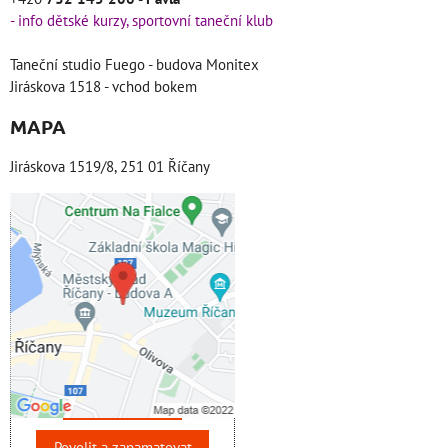
- info dětské kurzy, sportovní taneční klub
Taneční studio Fuego - budova Monitex
Jiráskova 1518 - vchod bokem
MAPA
Jiráskova 1519/8, 251 01 Říčany
Externí obsah je
blokován Volbami
soukromí
Přejete si načíst externí
obsah?
Povolit jednou
Povolit a zapamatovat