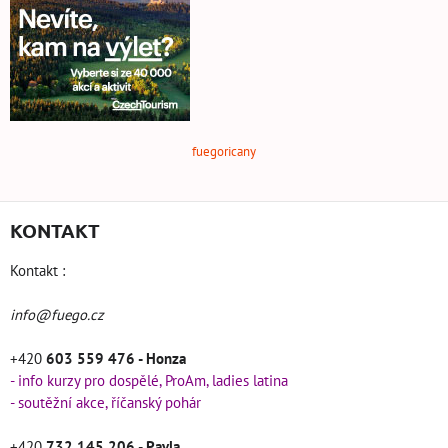
fuegoricany
KONTAKT
Kontakt :
info@fuego.cz
+420
603 559 476 - Honza
- info kurzy pro dospělé, ProAm, ladies latina
- soutěžní akce, říčanský pohár
+420
732 145 206 - Pavla