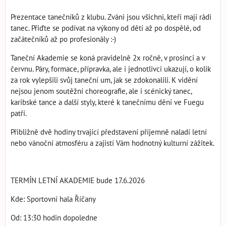
Prezentace tanečníků z klubu. Zváni jsou všichni, kteří mají rádi
tanec. Přiďte se podívat na výkony od dětí až po dospělé, od
začátečníků až po profesionály :-)
Taneční Akademie se koná pravidelně 2x ročně, v prosinci a v
červnu. Páry, formace, přípravka, ale i jednotlivci ukazují, o kolik
za rok vylepšili svůj taneční um, jak se zdokonalili. K vidění
nejsou jenom soutěžní choreografie, ale i scénický tanec,
karibské tance a další styly, které k tanečnímu dění ve Fuegu
patří.
Přibližně dvě hodiny trvající představení příjemně naladí letní
nebo vánoční atmosféru a zajistí Vám hodnotný kulturní zážitek.
TERMÍN LETNÍ AKADEMIE bude 17.6.2026
Kde: Sportovní hala Říčany
Od: 13:30 hodin dopoledne