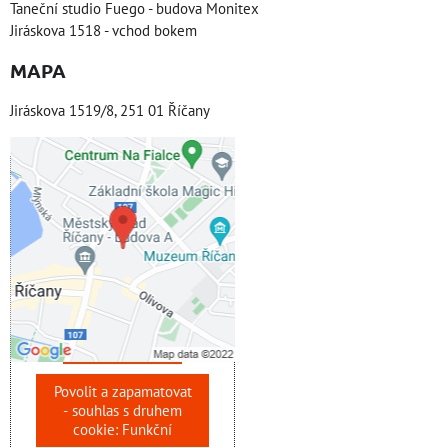
Taneční studio Fuego - budova Monitex
Jiráskova 1518 - vchod bokem
MAPA
Jiráskova 1519/8, 251 01 Říčany
Externí obsah je
blokován Volbami
soukromí
Přejete si načíst externí
obsah?
Povolit jednou
Povolit a zapamatovat
- souhlas s druhem
cookie: Funkční