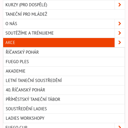
KURZY (PRO DOSPĚLÉ)
TANEČNÍ PRO MLÁDEŽ
O NÁS
SOUTĚŽÍME A TRÉNUJEME
AKCE
ŘÍČANSKÝ POHÁR
FUEGO PLES
AKADEMIE
LETNÍ TANEČNÍ SOUSTŘEDĚNÍ
40. ŘÍČANSKÝ POHÁR
PŘÍMĚSTSKÝ TANEČNÍ TÁBOR
SOUSTŘEDĚNÍ LADIES
LADIES WORKSHOPY
FUEGO CUP