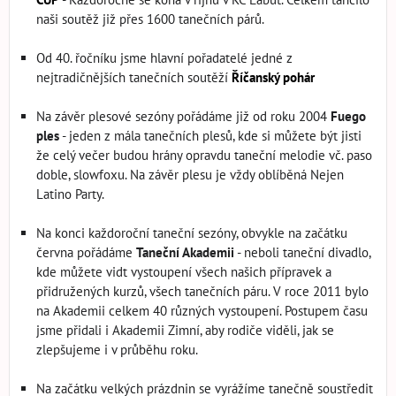
naši soutěž již přes 1600 tanečních párů.
Od 40. řočníku jsme hlavní pořadatelé jedné z
nejtradičnějších tanečních soutěží
Říčanský pohár
Na závěr plesové sezóny pořádáme již od roku 2004
Fuego
ples
- jeden z mála tanečních plesů, kde si můžete být jisti
že celý večer budou hrány opravdu taneční melodie vč. paso
doble, slowfoxu. Na závěr plesu je vždy oblíběná Nejen
Latino Party.
Na konci každoroční taneční sezóny, obvykle na začátku
června pořádáme
Taneční Akademii
- neboli taneční divadlo,
kde můžete vidt vystoupení všech našich přípravek a
přidružených kurzů, všech tanečních páru. V roce 2011 bylo
na Akademii celkem 40 různých vystoupení. Postupem času
jsme přidali i Akademii Zimní, aby rodiče viděli, jak se
zlepšujeme i v průběhu roku.
Na začátku velkých prázdnin se vyrážíme tanečně soustředit