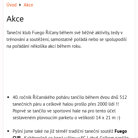
Úvod
Akce
Akce
Taneční klub Fuego Říčany během své běžné aktivity, tedy v
trénování a soutěžení, samostatně pořádá nebo se spolupodílí
na pořádání několika akcí během roku.
40. ročník Říčanského poháru tančilo během dvou dnů 512
tanečních páru a celkově halou prošlo přes 2000 lidí !!
Poprvé se tančilo ve sportovní hale na pro tento účel
sestaveném plovoucím parketu o velikosti 14 x 21 m :-)
Pyšní jsme také na již téměř tradiční taneční soutěž
Fuego
CUP
- Každoročně se koná v říjnu v KC Labuť. Celkem tančilo