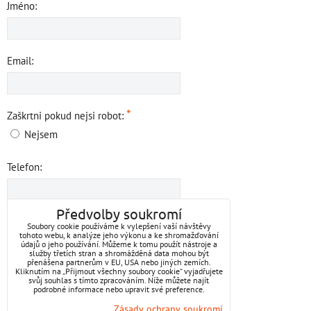
Jméno:
Email:
*
Zaškrtni pokud nejsi robot:
Nejsem
Telefon:
Předvolby soukromí
Váš vzkaz:
Soubory cookie používáme k vylepšení vaší návštěvy
tohoto webu, k analýze jeho výkonu a ke shromažďování
údajů o jeho používání. Můžeme k tomu použít nástroje a
služby třetích stran a shromážděná data mohou být
přenášena partnerům v EU, USA nebo jiných zemích.
Kliknutím na „Přijmout všechny soubory cookie“ vyjadřujete
svůj souhlas s tímto zpracováním. Níže můžete najít
podrobné informace nebo upravit své preference.
Zásady ochrany soukromí