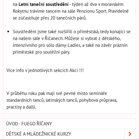
na
Letní taneční soustředění
- týden až dva v moravském
Rokytnu trávíme tancem na sále Penzionu Sport. Pravidelně
se zúčastňuje přes 20 tanečních párů.
Soustředění jsme také rozšířili o příměstská, tedy konající se
na našem sále v Říčanech. Můžete si vybrat z dětského,
intenzivního pro sólo dámy-Ladies, a také na závěr práznin
příměstské pro soutěžní páry.
Více info v jednotlivých sekcích Akcí !!!
V průběhu roku pak mají své pevné místo semináře
standardních tanců, latinských tanců, pohybová průprava,
practisy a další.
ÚVOD - FUEGO ŘÍČANY
DĚTSKÉ A MLÁDEŽNICKÉ KURZY