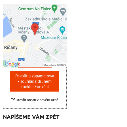
Externí obsah je
blokován Volbami
soukromí
Přejete si načíst externí
obsah?
Povolit jednou
Povolit a zapamatovat
- souhlas s druhem
cookie: Funkční
Otevřít obsah v novém okně
NAPÍŠEME VÁM ZPĚT