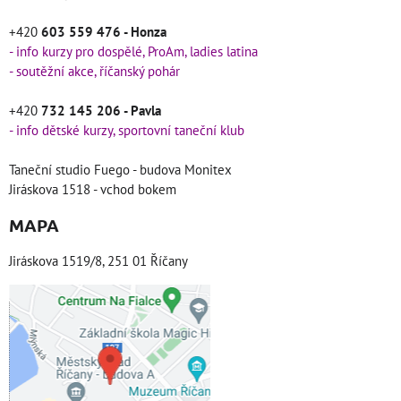
+420
603 559 476 - Honza
- info kurzy pro dospělé, ProAm, ladies latina
- soutěžní akce, říčanský pohár
+420
732 145 206 - Pavla
- info dětské kurzy, sportovní taneční klub
Taneční studio Fuego - budova Monitex
Jiráskova 1518 - vchod bokem
MAPA
Jiráskova 1519/8, 251 01 Říčany
Externí obsah je
blokován Volbami
soukromí