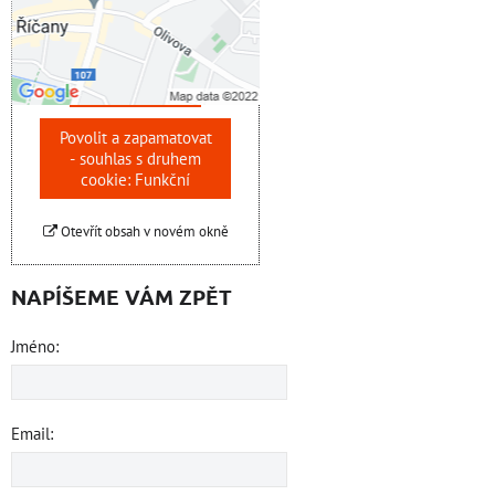
Přejete si načíst externí
obsah?
Povolit jednou
Povolit a zapamatovat
- souhlas s druhem
cookie: Funkční
Otevřít obsah v novém okně
NAPÍŠEME VÁM ZPĚT
Jméno:
Email: