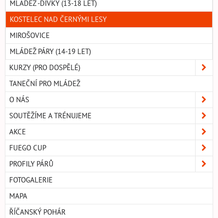
MLÁDEŽ -DÍVKY (13-18 LET)
KOSTELEC NAD ČERNÝMI LESY
MIROŠOVICE
MLÁDEŽ PÁRY (14-19 LET)
KURZY (PRO DOSPĚLÉ)
TANEČNÍ PRO MLÁDEŽ
O NÁS
SOUTĚŽÍME A TRÉNUJEME
AKCE
FUEGO CUP
PROFILY PÁRŮ
FOTOGALERIE
MAPA
ŘÍČANSKÝ POHÁR