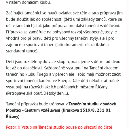
v našem domácím klubu.
Začínající tanečníci se naučí ovládat své tělo a tato průprava jim
bude sloužit jak do společnosti (děti umí základy tanců, které se
učí v tanečních), tak jako průprava pro další taneční vzdělávání.
Přípravka se zaměřuje na pohybový rozvoj všeobecně, tedy je
vhodná pro přípravu dětí pro všechny taneční styly, ale i pro
zájemce o sportovní tanec (latinsko-americké, karibské a
standardní tance).
Děti jsou rozděleny do více skupin, pracujeme s dětmi od dvou
let až do dospělosti. Každoročně vystupují na Taneční akademii
tanečního klubu Fuego a v párech ale i sólo mají možnost začít
sportovní taneční kariéru ve Fuegu. Dále děti několikrát ročně
vystupují na různých akcích pořádaných městem Říčany
(Petropavelská pouť, Dětský den...).
Taneční přípravka bude trénovat v
Tanečním studiu v budově
Monitex - Centrum vzdělávání (Jiráskova 1519/8, 251 01
Říčany)
Pozor!!! Vstup na Taneční studio pouze po přezutí do čisté