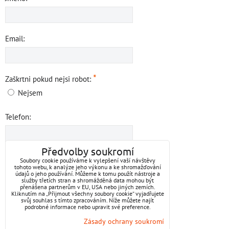
Email:
*
Zaškrtni pokud nejsi robot:
Nejsem
Telefon:
Předvolby soukromí
Váš vzkaz:
Soubory cookie používáme k vylepšení vaší návštěvy
tohoto webu, k analýze jeho výkonu a ke shromažďování
údajů o jeho používání. Můžeme k tomu použít nástroje a
služby třetích stran a shromážděná data mohou být
přenášena partnerům v EU, USA nebo jiných zemích.
Kliknutím na „Přijmout všechny soubory cookie“ vyjadřujete
svůj souhlas s tímto zpracováním. Níže můžete najít
podrobné informace nebo upravit své preference.
Zásady ochrany soukromí
Odeslat