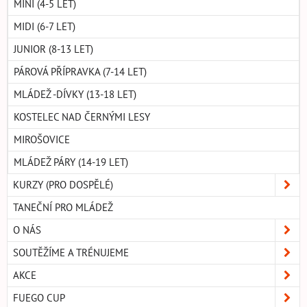
MINI (4-5 LET)
MIDI (6-7 LET)
JUNIOR (8-13 LET)
PÁROVÁ PŘÍPRAVKA (7-14 LET)
MLÁDEŽ -DÍVKY (13-18 LET)
KOSTELEC NAD ČERNÝMI LESY
MIROŠOVICE
MLÁDEŽ PÁRY (14-19 LET)
KURZY (PRO DOSPĚLÉ)
TANEČNÍ PRO MLÁDEŽ
O NÁS
SOUTĚŽÍME A TRÉNUJEME
AKCE
FUEGO CUP