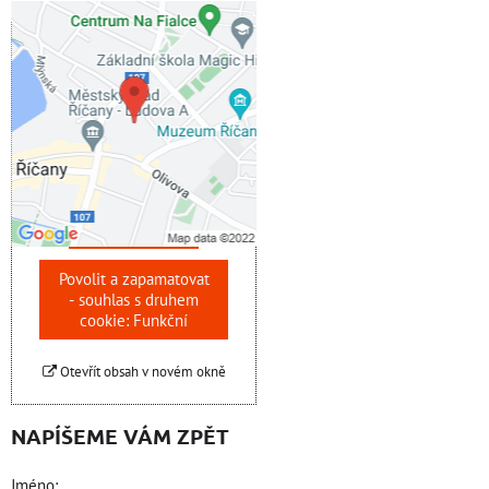
Externí obsah je
blokován Volbami
soukromí
Přejete si načíst externí
obsah?
Povolit jednou
Povolit a zapamatovat
- souhlas s druhem
cookie: Funkční
Otevřít obsah v novém okně
NAPÍŠEME VÁM ZPĚT
Jméno: