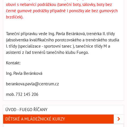
obuvi s nebarvicí podrážkou (taneční boty, sálovky, boty bez
černé gumové podrážky případně i ponožky ale bez gumových
brzdiček).
Taneční přípravku vede Ing. Pavla Beránková, trenérka II. třídy
(absolventka kvalifikačního porotcovského a trenérského studia
I. třídy (specializace - sportovní tanec ), tanečnice třídy M a
asistenti z řad trenérů tanečního klubu Fuego.
Kontakt:
Ing. Pavla Beránková
berankova.pavla@centrum.cz
mob. 732 145 206
ÚVOD - FUEGO ŘÍČANY
DĚTSKÉ A MLÁDEŽNICKÉ KURZY