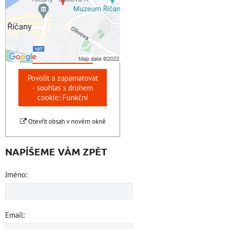
soukromí
Přejete si načíst externí
obsah?
Povolit jednou
Povolit a zapamatovat
- souhlas s druhem
cookie: Funkční
Otevřít obsah v novém okně
NAPÍŠEME VÁM ZPĚT
Jméno:
Email: