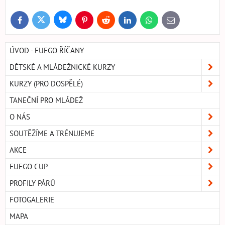
Bluesky
Twitter
Facebook
Pinterest
Reddit
LinkedIn
WhatsApp
E-
mail
ÚVOD - FUEGO ŘÍČANY
DĚTSKÉ A MLÁDEŽNICKÉ KURZY
KURZY (PRO DOSPĚLÉ)
TANEČNÍ PRO MLÁDEŽ
O NÁS
SOUTĚŽÍME A TRÉNUJEME
AKCE
FUEGO CUP
PROFILY PÁRŮ
FOTOGALERIE
MAPA