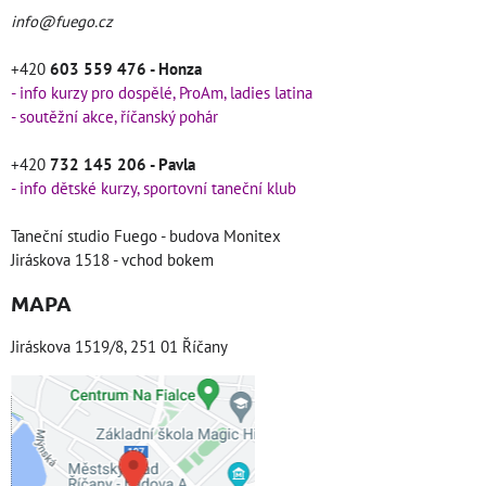
info@fuego.cz
+420
603 559 476 - Honza
- info kurzy pro dospělé, ProAm, ladies latina
- soutěžní akce, říčanský pohár
+420
732 145 206 - Pavla
- info dětské kurzy, sportovní taneční klub
Taneční studio Fuego - budova Monitex
Jiráskova 1518 - vchod bokem
MAPA
Jiráskova 1519/8, 251 01 Říčany
Externí obsah je
blokován Volbami