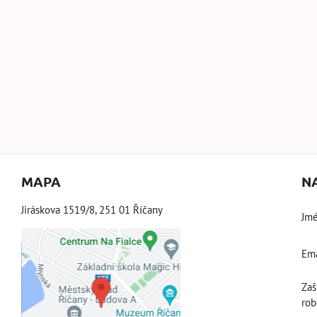
MAPA
N
Jiráskova 1519/8, 251 01 Říčany
Jmé
Ema
Externí obsah je
blokován Volbami
Zaš
soukromí
rob